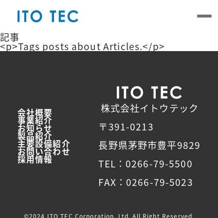
Skip
to
the
content
記事
<p>Tags posts about Articles.</p>
株式会社イトウテック
会社概要
事業紹介
〒391-0213
お知らせ
製品紹介
主要設備紹介
長野県茅野市豊平9829
お問い合わせ
採用情報
TEL：0266-79-5500
FAX：0266-79-5023
©2024 ITO TEC Corporation, Ltd. All Right Reserved.