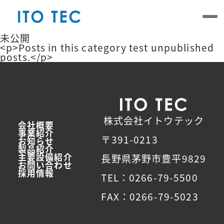
Skip
to
the
content
未公開
<p>Posts in this category test unpublished
posts.</p>
株式会社イトウテック
会社概要
事業紹介
〒391-0213
お知らせ
製品紹介
主要設備紹介
長野県茅野市豊平9829
お問い合わせ
採用情報
TEL：0266-79-5500
FAX：0266-79-5023